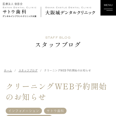
医療法人 俊慈会
MENU
ホーム
STAFF BLOG
当院について
スタッフブログ
診療科目
スタッフ紹介
ホーム
スタッフブログ
クリーニングWEB予約開始のお知らせ
診療実績
クリーニングWEB予約開始
料金
のお知らせ
歯科関係の方へ
インフォメーション
サトウ歯科
採用情報