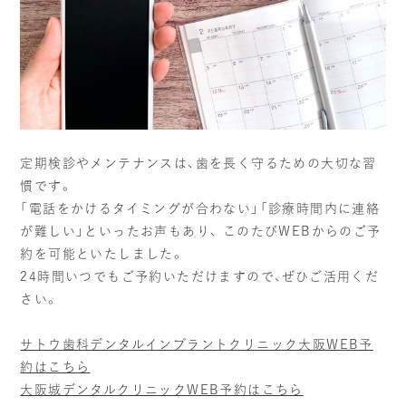
インプラント治療
一般治療
（虫歯・歯周病）
VIEW MORE
VIEW MORE
審美歯科
矯正
定期検診やメンテナンスは、歯を長く守るための大切な習
VIEW MORE
VIEW MORE
慣です。
「電話をかけるタイミングが合わない」「診療時間内に連絡
が難しい」といったお声もあり、 このたびWEBからのご予
予防歯科
ホワイトニング
約を可能といたしました。
24時間いつでもご予約いただけますので、ぜひご活用くだ
VIEW MORE
VIEW MORE
さい。
サトウ歯科デンタルインプラントクリニック大阪WEB予
約はこちら
大阪城デンタルクリニックWEB予約はこちら