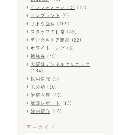
インフォメーション
(17)
インプラント
(9)
サトウ歯科
(169)
スタッフの日常
(43)
デンタルケア商品
(22)
ホワイトニング
(8)
勉強会
(45)
大阪城デンタルクリニック
(134)
採用情報
(9)
未分類
(10)
治療内容
(45)
講演レポート
(13)
院内紹介
(56)
アーカイブ