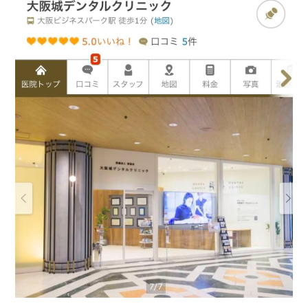
インプラント治療
一般治療
（虫歯・歯周病）
VIEW MORE
VIEW MORE
審美歯科
矯正
VIEW MORE
VIEW MORE
予防歯科
ホワイトニング
VIEW MORE
VIEW MORE