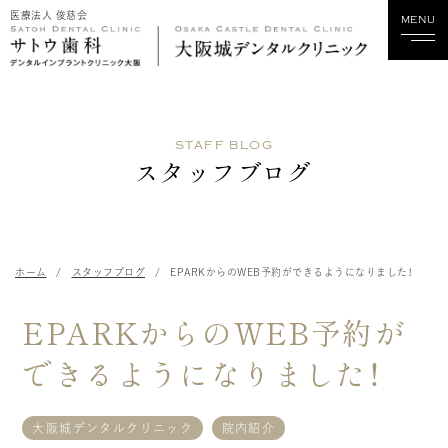
医療法人 俊慈会
MENU
ホーム
STAFF BLOG
当院について
スタッフブログ
診療科目
スタッフ紹介
ホーム
スタッフブログ
EPARKからのWEB予約ができるようになりました！
診療実績
EPARKからのWEB予約が
料金
できるようになりました！
歯科関係の方へ
大阪城デンタルクリニック
院内紹介
採用情報