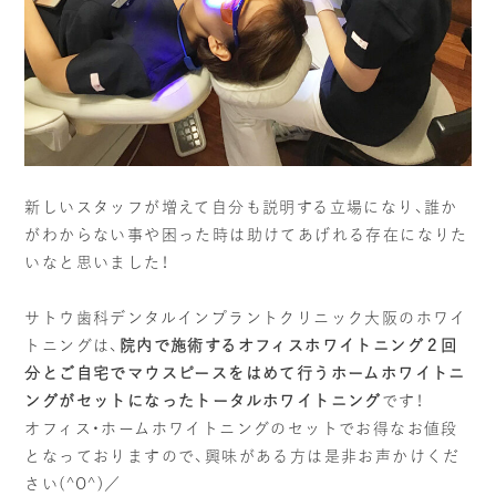
インプラント治療
一般治療
（虫歯・歯周病）
VIEW MORE
VIEW MORE
審美歯科
矯正
新しいスタッフが増えて自分も説明する立場になり、誰か
VIEW MORE
VIEW MORE
がわからない事や困った時は助けてあげれる存在になりた
いなと思いました！
予防歯科
ホワイトニング
サトウ歯科デンタルインプラントクリニック大阪のホワイ
VIEW MORE
VIEW MORE
トニングは、
院内で施術するオフィスホワイトニング２回
分とご自宅でマウスピースをはめて行うホームホワイトニ
ングがセットになったトータルホワイトニング
です！
オフィス・ホームホワイトニングのセットでお得なお値段
となっておりますので、興味がある方は是非お声かけくだ
さい(^O^)／