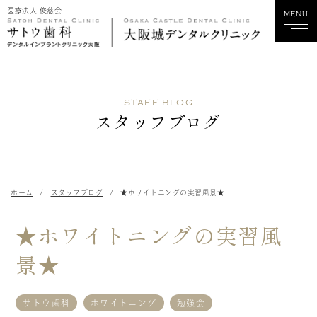
医療法人 俊慈会
MENU
ホーム
STAFF BLOG
当院について
スタッフブログ
診療科目
スタッフ紹介
ホーム
スタッフブログ
★ホワイトニングの実習風景★
診療実績
★ホワイトニングの実習風
料金
景★
歯科関係の方へ
サトウ歯科
ホワイトニング
勉強会
採用情報