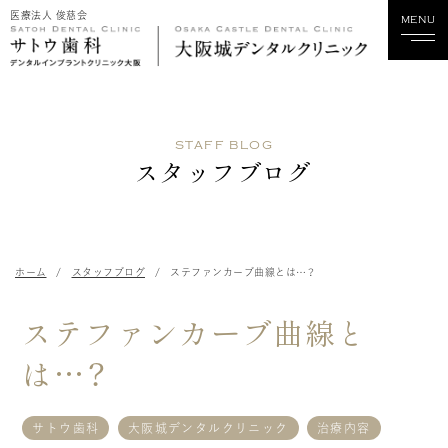
医療法人 俊慈会
MENU
ホーム
STAFF BLOG
当院について
スタッフブログ
診療科目
スタッフ紹介
ホーム
スタッフブログ
ステファンカーブ曲線とは…？
診療実績
ステファンカーブ曲線と
料金
は…？
歯科関係の方へ
サトウ歯科
大阪城デンタルクリニック
治療内容
採用情報