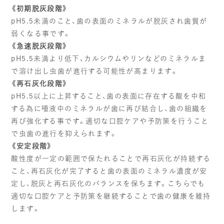
《初期脱灰段階》
pH5.5未満のこと、歯の表面のミネラルが脱灰され歯質が
弱くなる事です。
《急速脱灰段階》
pH5.5未満より低下、カルシウムやリンなどのミネラルま
で溶け出し虫歯が進行する可能性が高まります。
《再石灰化段階》
pH5.5以上に上昇すること、歯の表面に存在する酸を中和
する為に唾液中のミネラルが歯に再び結合し、歯の組織を
再び強化する事です。適切な口腔ケアや予防策を行うこと
で虫歯の進行を抑えられます。
《安定段階》
酸性度が一定の範囲で保たれることで再石灰化が持続する
こと、再石灰化が完了すると歯の表面のミネラル濃度が安
定し、脱灰と再石灰化のバランスを保ちます。こちらでも
適切な口腔ケアと予防策を継続することで歯の健康を維持
します。