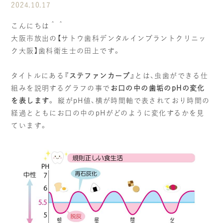
2024.10.17
当院の社会貢献
こんにちは＾＾
大阪市放出の【サトウ歯科デンタルインプラントクリニッ
スタッフブログ
ク大阪】歯科衛生士の田上です。
個人情報の取り扱いについて
タイトルにある
『ステファンカーブ』
とは、虫歯ができる仕
組みを説明するグラフの事で
お口の中の歯垢のpHの変化
を表します
。 縦がpH値、横が時間軸で表されており時間の
ご予約・お問い合わせ
経過とともにお口の中のpHがどのように変化するかを見
ています。
TREATMENTS