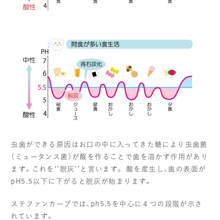
インプラント治療
一般治療
（虫歯・歯周病）
VIEW MORE
VIEW MORE
審美歯科
矯正
VIEW MORE
VIEW MORE
予防歯科
ホワイトニング
虫歯ができる原因はお口の中に入ってきた糖により虫歯菌
VIEW MORE
VIEW MORE
（ミュータンス菌）が酸を作ることで歯を溶かす作用があり
ます。これを‘’脱灰‘’と言います。 酸を産生し、歯の表面が
pH5.5以下に下がると脱灰が始まります。
ステファンカーブでは、ph5.5を中心に４つの段階が示さ
れています。