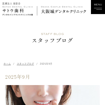
医療法人 俊慈会
MENU
ホーム
STAFF BLOG
当院について
スタッフブログ
診療科目
スタッフ紹介
ホーム
スタッフブログ
2025年9月
診療実績
2025年9月
料金
歯科関係の方へ
採用情報