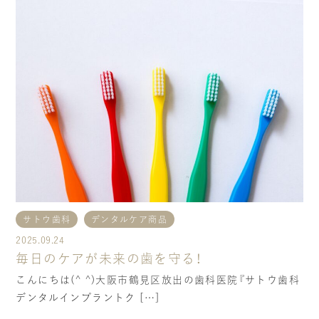
インプラント治療
一般治療
（虫歯・歯周病）
VIEW MORE
VIEW MORE
審美歯科
矯正
VIEW MORE
VIEW MORE
予防歯科
ホワイトニング
VIEW MORE
VIEW MORE
サトウ歯科
デンタルケア商品
2025.09.24
毎日のケアが未来の歯を守る！
こんにちは(^ ^)大阪市鶴見区放出の歯科医院『サトウ歯科
デンタルインプラントク […]