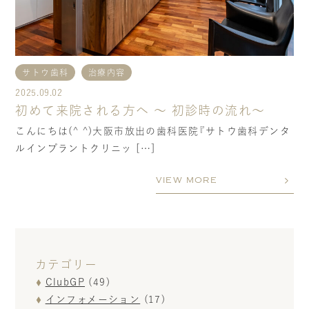
サトウ歯科
治療内容
2025.09.02
初めて来院される方へ 〜 初診時の流れ〜
こんにちは(^ ^)大阪市放出の歯科医院『サトウ歯科デンタ
ルインプラントクリニッ […]
VIEW MORE
カテゴリー
ClubGP
(49)
インフォメーション
(17)