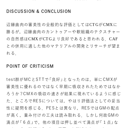
DISCUSSION & CONCLUSION
辺縁歯肉の審美性の全般的な評価としては
CTG
が
CMX
に
勝るが，辺縁歯肉のカントゥアーや軟組織のテクスチャー
の自然感は
CMX
が
CTG
より良好であると思われる．
CAF
との併用に適した他のマテリアルの開発とリサーチが望ま
れる．
POINT OF CRITICISM
test群がMCとSTTで「良好」となったのは，単にCMXが
審美性に優れるのではなく早期に吸収されたためではなか
ろうか？CMXの吸収の速さが結果に現れているように感じ
た．ところでRESについては，やはり評価法としての妥当
性に疑問を感じる．PESとは異なり，RESではGMの配点
が高く，重み付けの工夫は読み取れる．しかし何故GMの
満点が「６点」で，他の項目は押し並べて満点が「１点」な