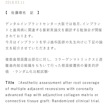
2018.03.11
当院の社会貢献
【 佐藤琢也 記 】
スタッフブログ
デンタルインプラントセンター大阪では毎月、インプラン
トと歯周病に関連する最新英論文を翻訳する勉強会が開催
個人情報の取り扱いについて
されております。
今月はインプラントを学ぶ歯科医師の先生向けに下記の論
文を紹介させていただきます。
ご予約・お問い合わせ
複数歯根面露出部位に対し，コラーゲンマトリックスと遊
離歯肉結合組織をもちいて行った根面被覆術の審美的評
価 -ランダム化比較試験-
Title
：
Aesthetic assessment after root coverage
of multiple adjacent recessions with coronally
advanced flap with adjunctive collagen matrix or
connective tissue graft: Randomized clinical trial.
TREATMENTS