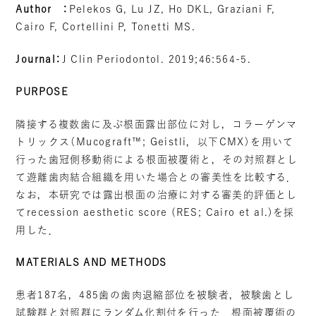
Author
：
Pelekos G, Lu JZ, Ho DKL, Graziani F,
Cairo F, Cortellini P, Tonetti MS.
インプラント治療
一般治療
（虫歯・歯周病）
Journal
：
J Clin Periodontol. 2019;46:564-5.
VIEW MORE
VIEW MORE
PURPOSE
審美歯科
矯正
隣接する複数歯に及ぶ根面露出部位に対し，コラーゲンマ
VIEW MORE
VIEW MORE
トリックス（Mucograft™; Geistli，以下CMX）を用いて
行った歯冠側移動術による根面被覆術と，その対照群とし
て遊離歯肉結合組織を用いた場合との審美性を比較する．
予防歯科
ホワイトニング
なお，本研究では露出根面の治療に対する審美的評価とし
てrecession aesthetic score (RES; Cairo et al.)を採
VIEW MORE
VIEW MORE
用した．
MATERIALS AND METHODS
患者187名，485歯の歯肉退縮部位を被験者，被験歯とし
試験群と対照群にランダム化割付を行った．根面被覆術の