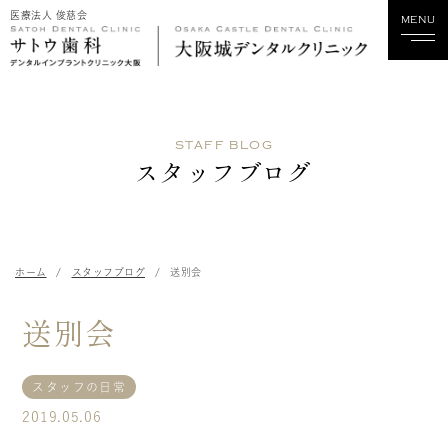
医療法人 俊慈会
MENU
ホーム
STAFF BLOG
当院について
スタッフブログ
診療科目
スタッフ紹介
ホーム
スタッフブログ
送別会
診療実績
送別会
料金
スタッフの日常
歯科関係の方へ
2019.05.06
採用情報