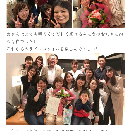
インプラント治療
一般治療
（虫歯・歯周病）
VIEW MORE
VIEW MORE
東さんはとても明るくて楽しく頼れるみんなのお姉さん的
な存在でした！
審美歯科
矯正
これからのライフスタイルを楽しんで下さい！
VIEW MORE
VIEW MORE
予防歯科
ホワイトニング
VIEW MORE
VIEW MORE