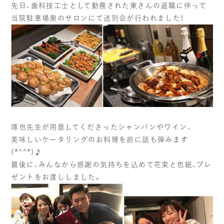
先日、歯科技工士として勤務された東さんの退職に伴って
当院駐車場奥のサロンにて送別会が行われました！
当院の社会貢献
スタッフブログ
個人情報の取り扱いについて
ご予約・お問い合わせ
琢也先生が用意してくださったシャンパンやワイン、
美味しいケータリングのお料理を前に話も弾みます
(*^^*)♪
最後に、みんなから感謝の気持ちを込めて花束と色紙、プレ
ゼントをお渡ししました。
TREATMENTS