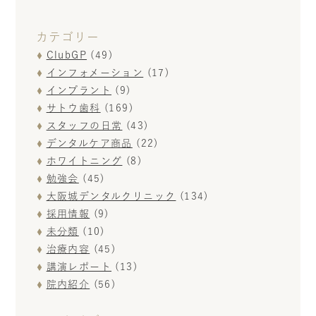
カテゴリー
インプラント治療
一般治療
（虫歯・歯周病）
ClubGP
(49)
VIEW MORE
VIEW MORE
インフォメーション
(17)
インプラント
(9)
サトウ歯科
(169)
審美歯科
矯正
スタッフの日常
(43)
VIEW MORE
VIEW MORE
デンタルケア商品
(22)
ホワイトニング
(8)
勉強会
(45)
予防歯科
ホワイトニング
大阪城デンタルクリニック
(134)
採用情報
(9)
VIEW MORE
VIEW MORE
未分類
(10)
治療内容
(45)
講演レポート
(13)
院内紹介
(56)