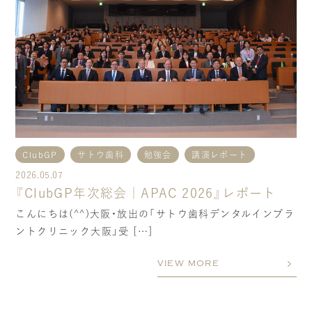
当院の社会貢献
スタッフブログ
個人情報の取り扱いについて
ご予約・お問い合わせ
ClubGP
サトウ歯科
勉強会
講演レポート
2026.05.07
『ClubGP年次総会｜APAC 2026』レポート
こんにちは(^^)大阪・放出の「サトウ歯科デンタルインプラ
ントクリニック大阪」受 […]
VIEW MORE
TREATMENTS