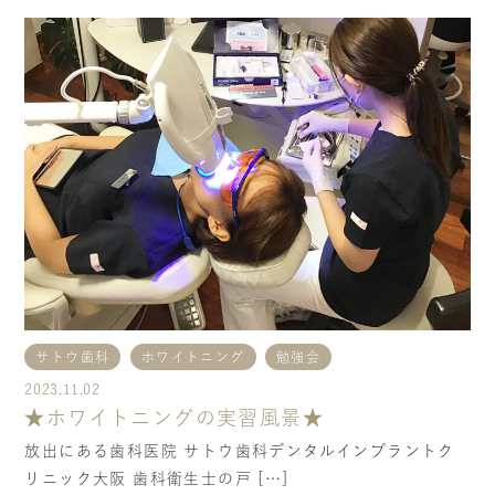
サトウ歯科
ホワイトニング
勉強会
2023.11.02
★ホワイトニングの実習風景★
放出にある歯科医院 サトウ歯科デンタルインプラントク
リニック大阪 歯科衛生士の戸 […]