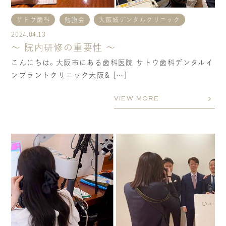
サトウ歯科
勉強会
大阪城デンタルクリニック
2024.04.13
〜 院内研修の重要性 〜
こんにちは。大阪市にある歯科医院 サトウ歯科デンタルイ
ンプラントクリニック大阪& […]
VIEW MORE