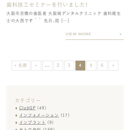
歯科技工セミナーを行いました！
大阪市京橋の歯医者 大阪城デンタルクリニック 歯科衛生
士の大西です＾＾ 先日、院 […]
VIEW MORE
« 先頭
«
...
2
3
4
5
6
»
カテゴリー
ClubGP
(49)
インフォメーション
(17)
インプラント
(9)
サトウ歯科
(169)